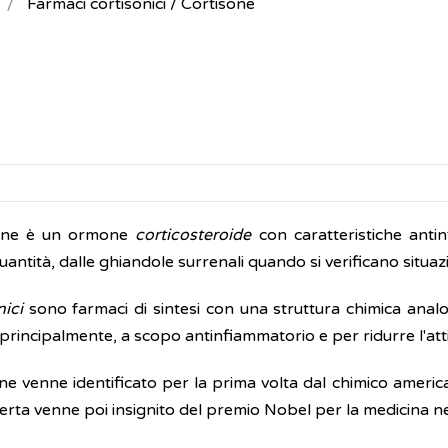
Farmaci cortisonici / Cortisone
sone è un ormone
corticosteroide
con caratteristiche anti
uantità, dalle ghiandole surrenali quando si verificano situaz
nici
sono farmaci di sintesi con una struttura chimica analo
i, principalmente, a scopo antinfiammatorio e per ridurre l'att
one venne identificato per la prima volta dal chimico ameri
erta venne poi insignito del premio Nobel per la medicina n