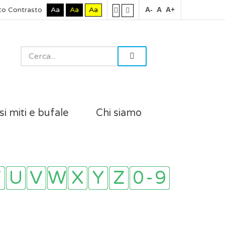
to Contrasto
Aa
Aa
Aa
A-
A
A+
si miti e bufale
Chi siamo