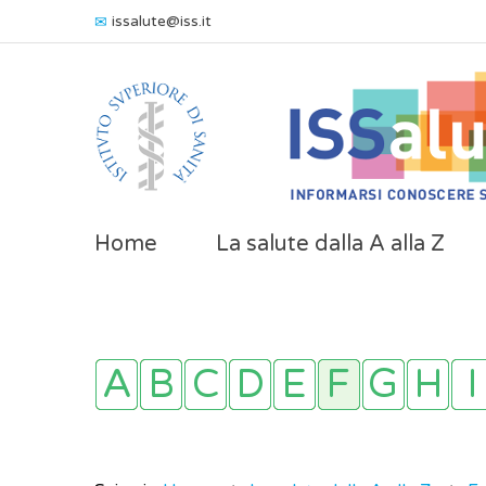
issalute@iss.it
Home
La salute dalla A alla Z