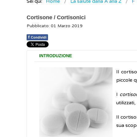
Sei qui:
Home
La salute dalla A alla Z
F
Cortisone / Cortisonici
Pubblicato: 01 Marzo 2019
f
Condividi
INTRODUZIONE
Il corti
piccole q
I
cortiso
utilizzat
Il cortis
sua scop