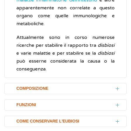
malattie infiammatorie dell'intestino
e altre
apparentemente non correlate a questo
organo come quelle immunologiche e
metaboliche.
Attualmente sono in corso numerose
ricerche per stabilire il rapporto tra
disbiosi
e varie malattie e per stabilire se la
disbiosi
può esserne considerata la causa o la
conseguenza.
COMPOSIZIONE
Lo studio della composizione del microbiota
FUNZIONI
è stato possibile grazie alla tecnica Next
Generation Sequencing (NGS) che, con
Le funzioni del microbiota intestinale
COME CONSERVARE L'EUBIOSI
l'analisi del
DNA
e RNA del microbioma, ha
possono essere raggruppate nelle seguenti