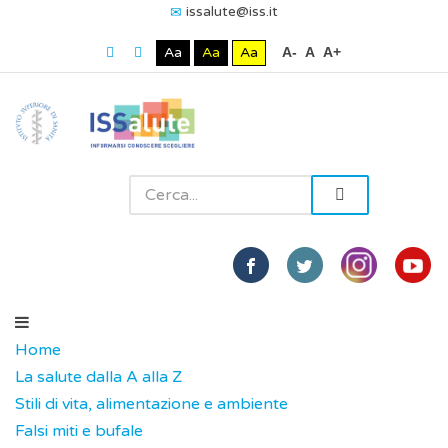
issalute@iss.it
Aa
Aa
Aa
A-
A
A+
Home
La salute dalla A alla Z
Stili di vita, alimentazione e ambiente
Falsi miti e bufale