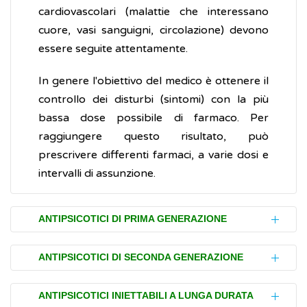
cardiovascolari (malattie che interessano
cuore, vasi sanguigni, circolazione) devono
essere seguite attentamente.
In genere l'obiettivo del medico è ottenere il
controllo dei disturbi (sintomi) con la più
bassa dose possibile di farmaco. Per
raggiungere questo risultato, può
prescrivere differenti farmaci, a varie dosi e
intervalli di assunzione.
ANTIPSICOTICI DI PRIMA GENERAZIONE
Gli antipsicotici di prima generazione (ossia
ANTIPSICOTICI DI SECONDA GENERAZIONE
quelli prodotti per primi) sono chiamati
anche
antipsicotici tipici
o
neurolettici
. Oltre
Gli antipsicotici di seconda generazione, detti
ANTIPSICOTICI INIETTABILI A LUNGA DURATA