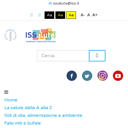
issalute@iss.it
Aa
Aa
Aa
A-
A
A+
Home
La salute dalla A alla Z
Stili di vita, alimentazione e ambiente
Falsi miti e bufale