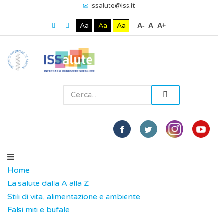
issalute@iss.it
Aa
Aa
Aa
A-
A
A+
Home
La salute dalla A alla Z
Stili di vita, alimentazione e ambiente
Falsi miti e bufale