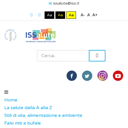
issalute@iss.it
Aa
Aa
Aa
A-
A
A+
Home
La salute dalla A alla Z
Stili di vita, alimentazione e ambiente
Falsi miti e bufale