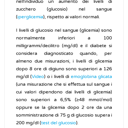
nell'individuo un aumento dei livelli di
zucchero (glucosio) nel sangue
(
iperglicemia
), rispetto ai valori normali.
I livelli di glucosio nel sangue (glicemia) sono
normalmente inferiori a 100
milligrammi/decilitro (mg/dl) e il diabete si
considera diagnosticato quando, per
almeno due misurazioni, i livelli di glicemia
dopo 8 ore di digiuno sono superiori a 126
mg/dl (
Video
) o i livelli di
emoglobina glicata
(una misurazione che si effettua sul sangue i
cui valori dipendono dai livelli di glicemia)
sono superiori a 6,5% (≥48 mmol/mol)
oppure se la glicemia dopo 2 ore da una
somministrazione di 75 g di glucosio supera i
200 mg/dl (
test del glucosio
).