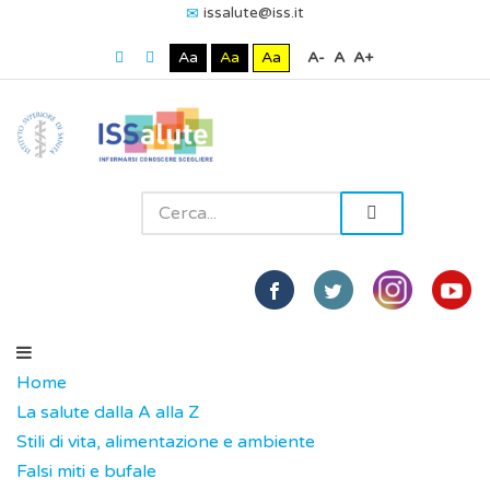
issalute@iss.it
Aa
Aa
Aa
A-
A
A+
Home
La salute dalla A alla Z
Stili di vita, alimentazione e ambiente
Falsi miti e bufale