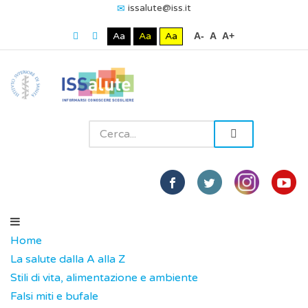
issalute@iss.it
Aa
Aa
Aa
A-
A
A+
Home
La salute dalla A alla Z
Stili di vita, alimentazione e ambiente
Falsi miti e bufale