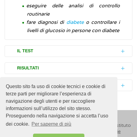
eseguire delle analisi di controllo
routinarie
fare diagnosi di
diabete
o controllare i
livelli di glucosio in persone con diabete
IL TEST
Il test del glucosio misura i livelli di glucosio
RISULTATI
nel sangue (glicemia) o nelle urine
(glicosuria). Nella maggior parte dei casi, il
Alti
livelli di glucosio
nel sangue indicano,
BIBLIOGRAFIA
Questo sito fa uso di cookie tecnici e cookie di
test del glucosio viene eseguito sul sangue.
nella maggior parte dei casi, la presenza di
terze parti per migliorare l’esperienza di
diabete
.
Associazione Medici Diabetologi (AMD) -
navigazione degli utenti e per raccogliere
In generale, nelle persone sane l'esame è
informazioni sull’utilizzo del sito stesso.
Società Italiana di Diabetologia
prescritto dal medico in occasione di
Valori di riferimento del glucosio nel
Proseguendo nella navigazione si accetta l’uso
(SID)
Standard italiani per la cura del diabete
controlli periodici oppure in casi di sospetta
sangue:
dei cookie.
Per saperne di più
© 2018
ISSalute - Sito sviluppato e gestito dall’Istituto
mellito
iperglicemia
(glicemia più alta del normale) o
Superiore di Sanità (ISS) -
Disclaimer
-
Cookie
Ipoglicemia
Glicemia inferiore a 60 mg/dl