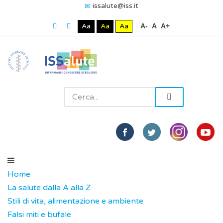
issalute@iss.it
Aa
Aa
Aa
A-
A
A+
Home
La salute dalla A alla Z
Stili di vita, alimentazione e ambiente
Falsi miti e bufale