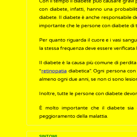
Con il tempo il diabete può causare gravi pr
con diabete, infatti, hanno una probabili
diabete. Il diabete è anche responsabile del
importante che le persone con diabete di tip
Per quanto riguarda il cuore e i vasi sangu
la stessa frequenza deve essere verificata l
Il diabete è la causa più comune di perdita
“
retinopatia
diabetica”. Ogni persona con d
almeno ogni due anni, se non ci sono lesioni 
Inoltre, tutte le persone con diabete dev
È molto importante che il diabete sia d
peggioramento della malattia.
SINTOMI