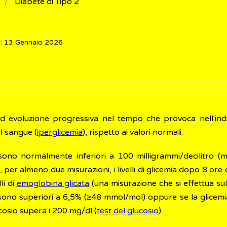
Diabete di Tipo 2
o: 13 Gennaio 2026
ad evoluzione progressiva nel tempo che provoca nell'ind
el sangue (
iperglicemia
), rispetto ai valori normali.
) sono normalmente inferiori a 100 milligrammi/decilitro (m
per almeno due misurazioni, i livelli di glicemia dopo 8 ore 
lli di
emoglobina glicata
(una misurazione che si effettua su
ia) sono superiori a 6,5% (≥48 mmol/mol) oppure se la glice
cosio supera i 200 mg/dl (
test del glucosio
).