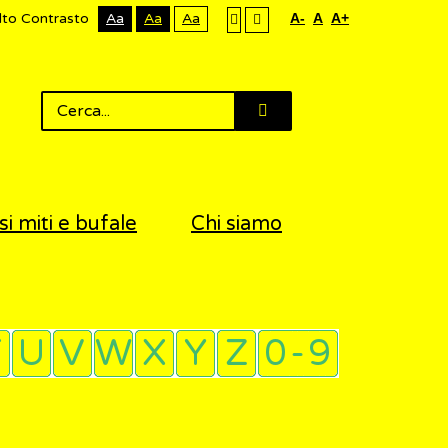
lto Contrasto
Aa
Aa
Aa
A-
A
A+
si miti e bufale
Chi siamo