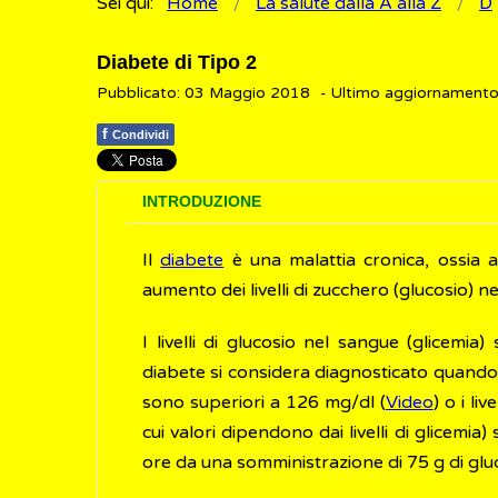
Sei qui:
Home
La salute dalla A alla Z
D
Diabete di Tipo 2
Pubblicato: 03 Maggio 2018
- Ultimo aggiornament
f
Condividi
INTRODUZIONE
Il
diabete
è una malattia cronica, ossia 
aumento dei livelli di zucchero (glucosio) n
I livelli di glucosio nel sangue (glicemia
diabete si considera diagnosticato quando, 
sono superiori a 126 mg/dl (
Video
) o i live
cui valori dipendono dai livelli di glicem
ore da una somministrazione di 75 g di glu