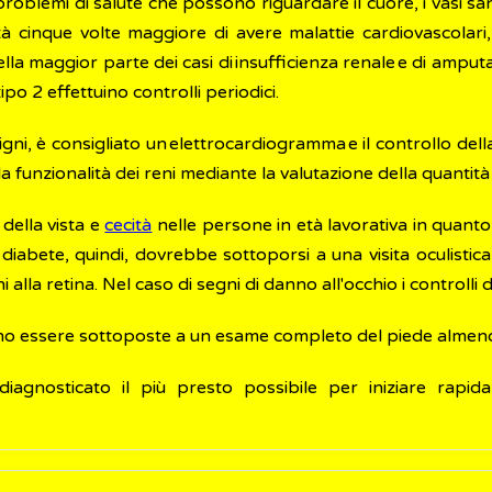
oblemi di salute che possono riguardare il cuore, i vasi sangu
tà cinque volte maggiore di avere malattie cardiovascolari,
la maggior parte dei casi di insufficienza renale e di amputazi
o 2 effettuino controlli periodici.
igni, è consigliato un elettrocardiogramma e il controllo del
a funzionalità dei reni mediante la valutazione della quantità 
 della vista e
cecità
nelle persone in età lavorativa in quanto
iabete, quindi, dovrebbe sottoporsi a una visita oculistic
alla retina. Nel caso di segni di danno all'occhio i controlli 
ono essere sottoposte a un esame completo del piede almeno
iagnosticato il più presto possibile per iniziare rapid