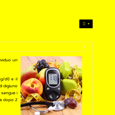
ividuo un
g/dl) e il
di digiuno
l sangue i
mia dopo 2