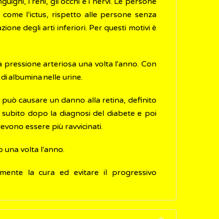
igni, i reni, gli occhi e i nervi. Le persone
 come l’ictus, rispetto alle persone senza
one degli arti inferiori. Per questi motivi è
la pressione arteriosa una volta l'anno. Con
di albumina nelle urine.
 può causare un danno alla retina, definito
a subito dopo la diagnosi del diabete e poi
devono essere più ravvicinati.
 una volta l'anno.
amente la cura ed evitare il progressivo