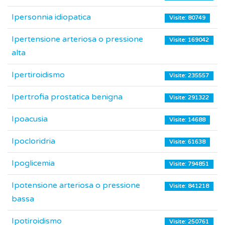
Ipersonnia idiopatica
Visite: 80749
Ipertensione arteriosa o pressione
Visite: 169042
alta
Ipertiroidismo
Visite: 235557
Ipertrofia prostatica benigna
Visite: 291322
Ipoacusia
Visite: 14688
Ipocloridria
Visite: 61638
Ipoglicemia
Visite: 794851
Ipotensione arteriosa o pressione
Visite: 841218
bassa
Ipotiroidismo
Visite: 250761