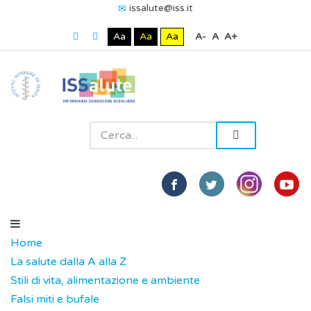
issalute@iss.it
Aa
Aa
Aa
A-
A
A+
Home
La salute dalla A alla Z
Stili di vita, alimentazione e ambiente
Falsi miti e bufale