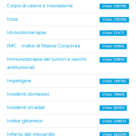
Colpo di calore e Insolazione
Visite: 180783
Ictus
Visite: 205099
Idrocolonterapia
Visite: 21471
IMC - Indice di Massa Corporea
Visite: 69956
Immunoterapia dei tumori e vaccini
Visite: 59839
antitumorali
Impetigine
Visite: 189765
Incidenti domestici
Visite: 78458
Incidenti stradali
Visite: 82569
Indice glicemico
Visite: 208532
Infarto del miocardio
Visite: 262240