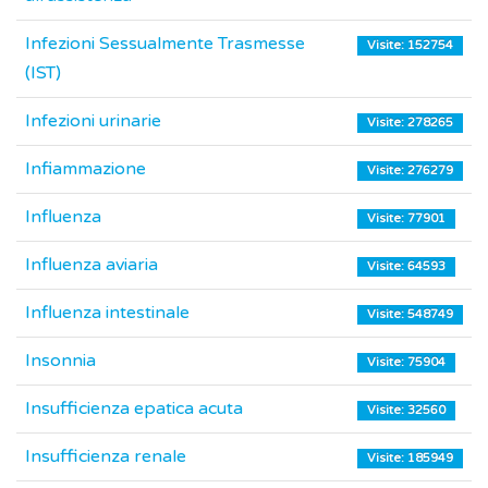
Infezioni Sessualmente Trasmesse
Visite: 152754
(IST)
Infezioni urinarie
Visite: 278265
Infiammazione
Visite: 276279
Influenza
Visite: 77901
Influenza aviaria
Visite: 64593
Influenza intestinale
Visite: 548749
Insonnia
Visite: 75904
Insufficienza epatica acuta
Visite: 32560
Insufficienza renale
Visite: 185949