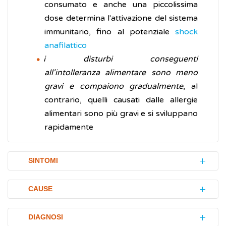
consumato e anche una piccolissima
dose determina l'attivazione del sistema
immunitario, fino al potenziale
shock
anafilattico
i disturbi conseguenti
all'intolleranza alimentare sono meno
gravi e compaiono gradualmente
, al
contrario, quelli causati dalle allergie
alimentari sono più gravi e si sviluppano
rapidamente
SINTOMI
Le intolleranze alimentari si manifestano con
CAUSE
segni e disturbi (sintomi) prevalentemente a
carico dell’apparato gastrointestinale. I più
Le intolleranze alimentari possono avere
DIAGNOSI