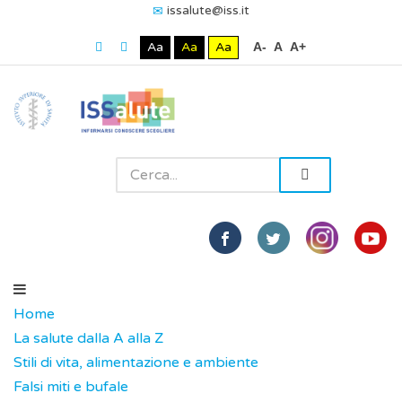
issalute@iss.it
Aa
Aa
Aa
A-
A
A+
Home
La salute dalla A alla Z
Stili di vita, alimentazione e ambiente
Falsi miti e bufale