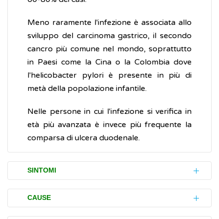
Meno raramente l'infezione è associata allo
sviluppo del carcinoma gastrico, il secondo
cancro più comune nel mondo, soprattutto
in Paesi come la Cina o la Colombia dove
l'helicobacter pylori è presente in più di
metà della popolazione infantile.
Nelle persone in cui l'infezione si verifica in
età più avanzata è invece più frequente la
comparsa di ulcera duodenale.
SINTOMI
In molti casi l'infezione non provoca disturbi
CAUSE
(è asintomatica); le persone infette, quindi,