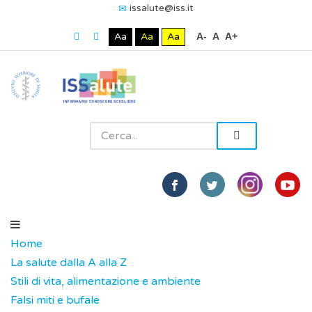
issalute@iss.it
Aa
Aa
Aa
A-
A
A+
Home
La salute dalla A alla Z
Stili di vita, alimentazione e ambiente
Falsi miti e bufale