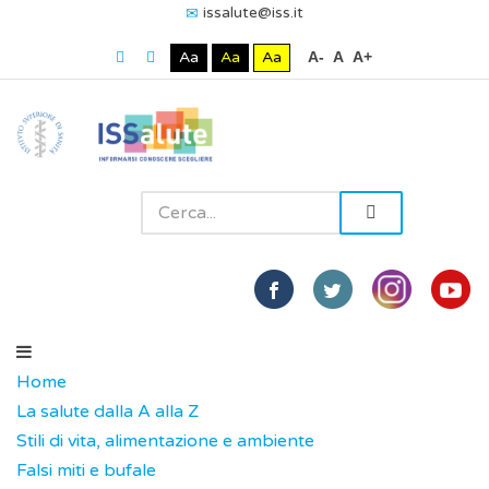
issalute@iss.it
Aa
Aa
Aa
A-
A
A+
Home
La salute dalla A alla Z
Stili di vita, alimentazione e ambiente
Falsi miti e bufale