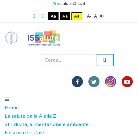
issalute@iss.it
Aa
Aa
Aa
A-
A
A+
Home
La salute dalla A alla Z
Stili di vita, alimentazione e ambiente
Falsi miti e bufale