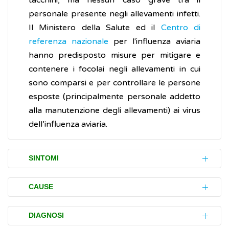
tacchini, ma nessun caso grave tra il
personale presente negli allevamenti infetti.
Il Ministero della Salute ed il
Centro di
referenza nazionale
per l'influenza aviaria
hanno predisposto misure per mitigare e
contenere i focolai negli allevamenti in cui
sono comparsi e per controllare le persone
esposte (principalmente personale addetto
alla manutenzione degli allevamenti) ai virus
dell’influenza aviaria.
SINTOMI
Le forme cliniche causate dai virus
CAUSE
dell'influenza aviaria sono state associate a
una vasta gamma di malattie, dalla semplice
L'influenza aviaria colpisce numerosi uccelli
DIAGNOSI
congiuntivite
, alla malattia simil-influenzale,
selvatici migratori (anatidi) che possono