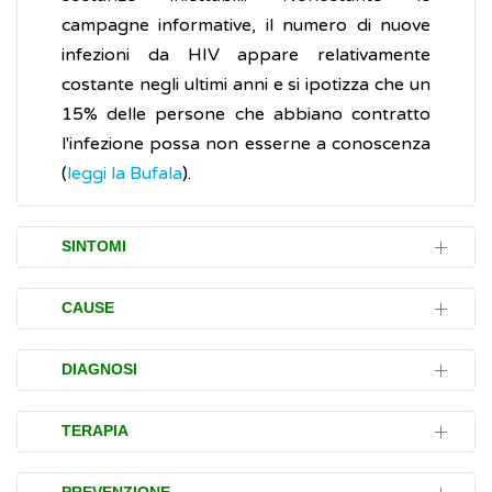
campagne informative, il numero di nuove
infezioni da HIV appare relativamente
costante negli ultimi anni e si ipotizza che un
15% delle persone che abbiano contratto
l'infezione possa non esserne a conoscenza
(
leggi la Bufala
).
SINTOMI
Le infezioni sessualmente trasmesse (IST) si
CAUSE
manifestano con disturbi (sintomi)
estremamente variabili in base ai
Le infezioni sessualmente tramesse (IST) si
DIAGNOSI
microrganismi che ne sono responsabili
acquisiscono generalmente per via sessuale,
(
leggi la Bufala
).
attraverso i rapporti vaginali, anali, oro-
Le infezioni sessualmente trasmesse (IST)
TERAPIA
genitali non protetti da preservativo o da
possono essere presenti senza dare
Le IST, di natura batterica (
sifilide
,
gonorrea
,
dental dam (membrana in lattice) con
manifestazioni evidenti o provocare lesioni e
Le IST possono essere di varia natura