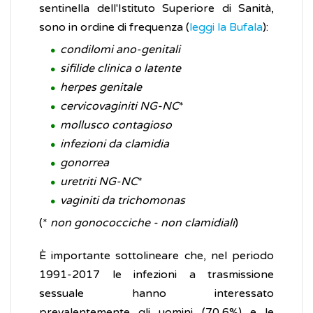
sentinella dell'Istituto Superiore di Sanità,
sono in ordine di frequenza (
leggi la Bufala
):
condilomi ano-genitali
sifilide clinica o latente
herpes genitale
cervicovaginiti NG-NC
*
mollusco contagioso
infezioni da clamidia
gonorrea
uretriti NG-NC
*
vaginiti da trichomonas
(*
non gonococciche - non clamidiali
)
È importante sottolineare che, nel periodo
1991-2017 le infezioni a trasmissione
sessuale hanno interessato
prevalentemente gli uomini (70,6%) e le