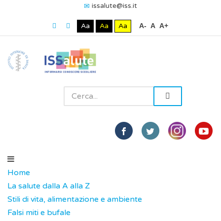
issalute@iss.it
Aa
Aa
Aa
A-
A
A+
Home
La salute dalla A alla Z
Stili di vita, alimentazione e ambiente
Falsi miti e bufale