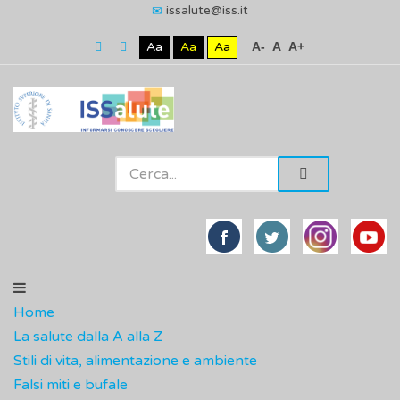
issalute@iss.it
Aa
Aa
Aa
A-
A
A+
Home
La salute dalla A alla Z
Stili di vita, alimentazione e ambiente
Falsi miti e bufale