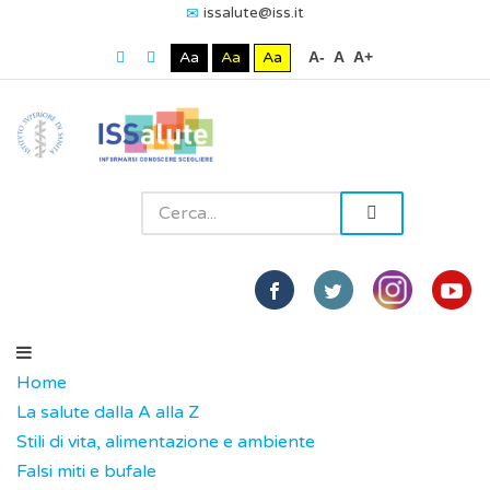
issalute@iss.it
Aa
Aa
Aa
A-
A
A+
Home
La salute dalla A alla Z
Stili di vita, alimentazione e ambiente
Falsi miti e bufale