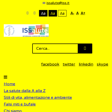
issalute@iss.it
Aa
Aa
Aa
A-
A
A+
facebook
twitter
linkedin
skype
Home
La salute dalla A alla Z
Stili di vita, alimentazione e ambiente
Falsi miti e bufale
Chi siamo