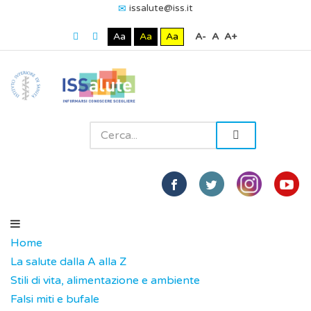
issalute@iss.it
Aa
Aa
Aa
A-
A
A+
Home
La salute dalla A alla Z
Stili di vita, alimentazione e ambiente
Falsi miti e bufale