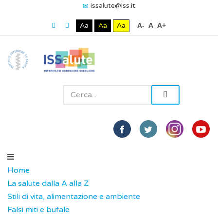
issalute@iss.it
Aa
Aa
Aa
A-
A
A+
Home
La salute dalla A alla Z
Stili di vita, alimentazione e ambiente
Falsi miti e bufale