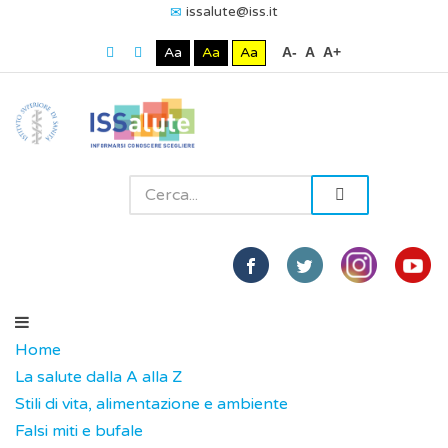
issalute@iss.it
Aa
Aa
Aa
A-
A
A+
Home
La salute dalla A alla Z
Stili di vita, alimentazione e ambiente
Falsi miti e bufale