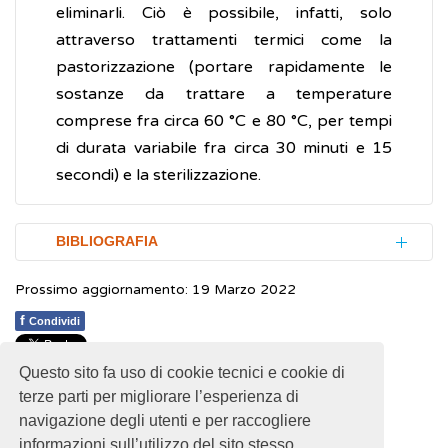
eliminarli. Ciò è possibile, infatti, solo
attraverso trattamenti termici come la
pastorizzazione (portare rapidamente le
sostanze da trattare a temperature
comprese fra circa 60 °C e 80 °C, per tempi
di durata variabile fra circa 30 minuti e 15
secondi) e la sterilizzazione.
BIBLIOGRAFIA
Prossimo aggiornamento: 19 Marzo 2022
Regolamento (CE) n. 852/2004 del
Parlamento Europeo e del Consiglio
f
Condividi
sull'igiene dei prodotti alimentari
Questo sito fa uso di cookie tecnici e cookie di
1
1
1
1
1
Rating 1.89 (9 Votes)
Regolamento (CE) n. 853/2004 del
terze parti per migliorare l’esperienza di
Parlamento Europeo e del Consiglio che
navigazione degli utenti e per raccogliere
stabilisce norme specifiche in materia di
informazioni sull’utilizzo del sito stesso.