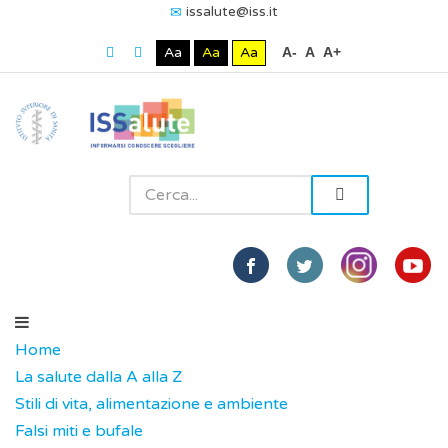
issalute@iss.it
Aa
Aa
Aa
A-
A
A+
Home
La salute dalla A alla Z
Stili di vita, alimentazione e ambiente
Falsi miti e bufale