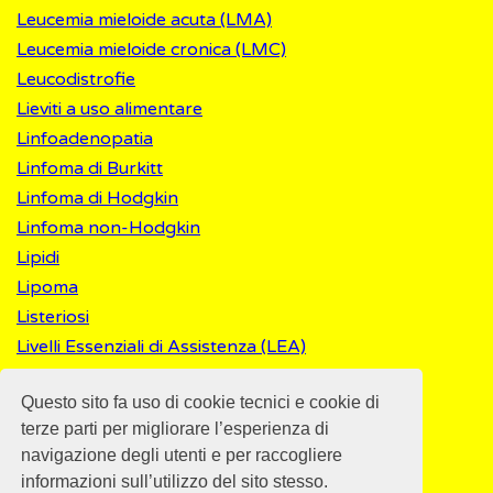
Leucemia mieloide acuta (LMA)
Leucemia mieloide cronica (LMC)
Leucodistrofie
Lieviti a uso alimentare
Linfoadenopatia
Linfoma di Burkitt
Linfoma di Hodgkin
Linfoma non-Hodgkin
Lipidi
Lipoma
Listeriosi
Livelli Essenziali di Assistenza (LEA)
Long COVID
Questo sito fa uso di cookie tecnici e cookie di
Lupus
terze parti per migliorare l’esperienza di
navigazione degli utenti e per raccogliere
informazioni sull’utilizzo del sito stesso.