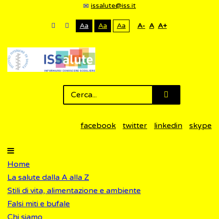
issalute@iss.it
Aa
Aa
Aa
A-
A
A+
facebook
twitter
linkedin
skype
Home
La salute dalla A alla Z
Stili di vita, alimentazione e ambiente
Falsi miti e bufale
Chi siamo