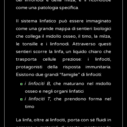
dei linfonodi e della milza, e li riconobbe
come una patologia specifica.
Il sistema linfatico può essere immaginato
come una grande mappa di sentieri biologici
che collega il midollo osseo, il timo, la milza,
le tonsille e i linfonodi. Attraverso questi
sentieri scorre la linfa, un liquido chiaro che
trasporta cellule preziose: i linfociti,
protagonisti della risposta immunitaria.
Esistono due grandi “famiglie” di linfociti:
i linfociti B,
che maturano nel midollo
osseo e negli organi linfatici
i linfociti T
, che prendono forma nel
timo
La linfa, oltre ai linfociti, porta con sé fluidi in