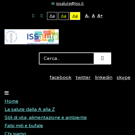
issalute@iss.it
Aa
Aa
Aa
A-
A
A+
facebook
twitter
linkedin
skype
Home
La salute dalla A alla Z
Stili di vita, alimentazione e ambiente
Falsi miti e bufale
Chi siamo