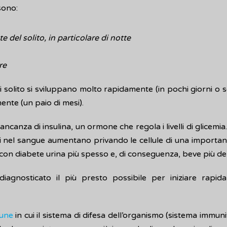
 sono:
 del solito, in particolare di notte
re
i solito si sviluppano molto rapidamente (in pochi giorni o set
mente (un paio di mesi).
ncanza di insulina, un ormone che regola i livelli di glicemia.
ivelli nel sangue aumentano privando le cellule di una importan
 con diabete urina più spesso e, di conseguenza, beve più del
iagnosticato il più presto possibile per iniziare rapid
mune
in cui il sistema di difesa dell’organismo (sistema immuni