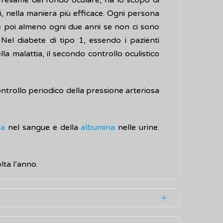
 l'esame del fondo oculare, ha lo scopo di
indi, nella maniera più efficace. Ogni persona
a e poi almeno ogni due anni se non ci sono
. Nel diabete di tipo 1, essendo i pazienti
a malattia, il secondo controllo oculistico
controllo periodico della pressione arteriosa
na
nel sangue e della
albumina
nelle urine.
ta l’anno.