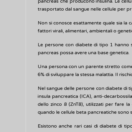
pancreas che producono insulina. Le cellul
trasportato dal sangue nelle cellule per p
Non si conosce esattamente quale sia la ca
fattori virali, alimentari, ambientali o gene
Le persone con diabete di tipo 1 hanno s
pancreas possa avere una base genetica.
Una persona con un parente stretto come, a
6% di sviluppare la stessa malattia. Il risc
Nel sangue delle persone con diabete di ti
insula pancreatica (ICA), anti-decarbossila
dello zinco 8 (ZnT8), utilizzati per fare 
quando le cellule beta pancreatiche sono s
Esistono anche rari casi di diabete di ti