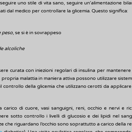
guire uno stile di vita sano, seguire un’alimentazione bila
ati dal medico per controllare la glicemia. Questo significa:
e peso
, se si è in sovrappeso
de alcoliche
re curata con iniezioni regolari di insulina per mantenere i 
propria malattia in maniera attiva possono utilizzare sistemi
 il controllo della glicemia che utilizzano cerotti da applicar
carico di cuore, vasi sanguigni, reni, occhio e nervi e rich
e sotto controllo i livelli di glucosio e dei lipidi nel san
ze che riguardano l’occhio sono soprattutto a carico della re