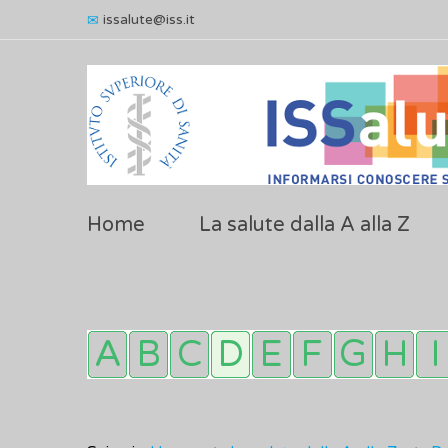
issalute@iss.it
Home
La salute dalla A alla Z