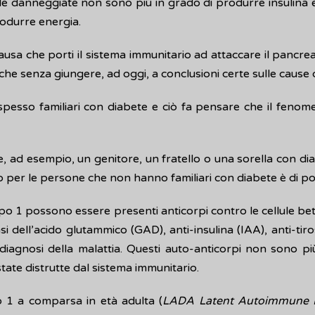
e danneggiate non sono più in grado di produrre insulina e
rodurre energia.
usa che porti il sistema immunitario ad attaccare il pancre
tiche senza giungere, ad oggi, a conclusioni certe sulle cause 
pesso familiari con diabete e ciò fa pensare che il fenom
d esempio, un genitore, un fratello o una sorella con diabet
hio per le persone che non hanno familiari con diabete è di po
po 1 possono essere presenti anticorpi contro le cellule beta
si dell’acido glutammico (GAD), anti-insulina (IAA), anti-tir
la diagnosi della malattia. Questi auto-anticorpi non sono pi
tate distrutte dal sistema immunitario.
po 1 a comparsa in età adulta (
LADA Latent Autoimmune D