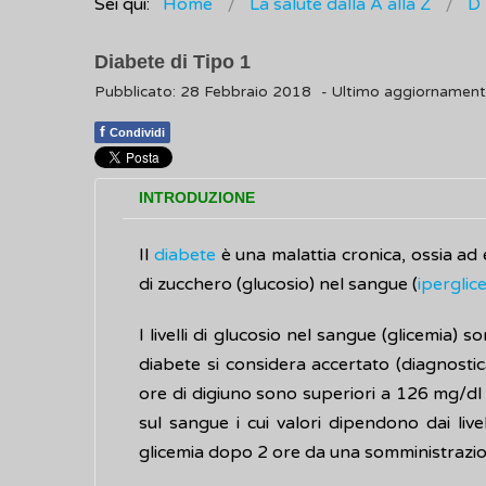
Sei qui:
Home
La salute dalla A alla Z
D
Diabete di Tipo 1
Pubblicato: 28 Febbraio 2018
- Ultimo aggiornamen
f
Condividi
INTRODUZIONE
Il
diabete
è una malattia cronica, ossia ad
di zucchero (glucosio) nel sangue (
iperglic
I livelli di glucosio nel sangue (glicemia) 
diabete si considera accertato (diagnostic
ore di digiuno sono superiori a 126 mg/dl o
sul sangue i cui valori dipendono dai liv
glicemia dopo 2 ore da una somministrazion