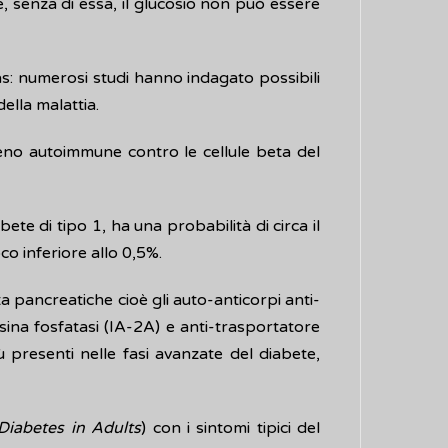
, senza di essa, il glucosio non può essere
as: numerosi studi hanno indagato possibili
della malattia.
eno autoimmune contro le cellule beta del
e di tipo 1, ha una probabilità di circa il
co inferiore allo 0,5%.
 pancreatiche cioè gli auto-anticorpi anti-
osina fosfatasi (IA-2A) e anti-trasportatore
ù presenti nelle fasi avanzate del diabete,
iabetes in Adults
) con i sintomi tipici del