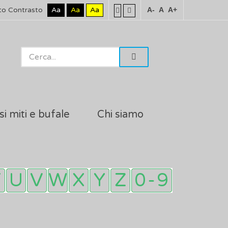
to Contrasto
Aa
Aa
Aa
A-
A
A+
si miti e bufale
Chi siamo