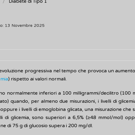
Diabete di Tipo 1
to: 13 Novembre 2025
 evoluzione progressiva nel tempo che provoca un aumento de
emia
) rispetto ai valori normali.
sono normalmente inferiori a 100 milligrammi/decilitro (100 m
ato) quando, per almeno due misurazioni, i livelli di glice
ppure i livelli di emoglobina glicata, una misurazione che s
elli di glicemia, sono superiori a 6,5% (≥48 mmol/mol) opp
e di 75 g di glucosio supera i 200 mg/dl.