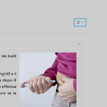
i livelli
g/dl) e il
mia dopo 8
i effettua
ure se la