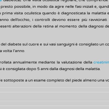
a
diabetica). Una visita oculistica regolare, che comprende
iù presto possibile, in modo da agire nelle fasi iniziali e, qu
 prima visita oculistica quando è diagnosticata la malatti
danno dell’occhio, i controlli devono essere più ravvicinati
enti alterazioni della retina al momento della diagnosi dell
 del diabete sul cuore e sui vasi sanguigni è consigliato un 
 volta l’anno.
trollata annualmente mediante la valutazione della
creatini
si è consigliata dopo 5 anni dalla diagnosi della malattia.
re sottoposte a un esame completo del piede almeno una vol