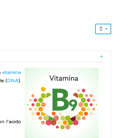
a
vitamina
le (
DNA
).
on l’acido