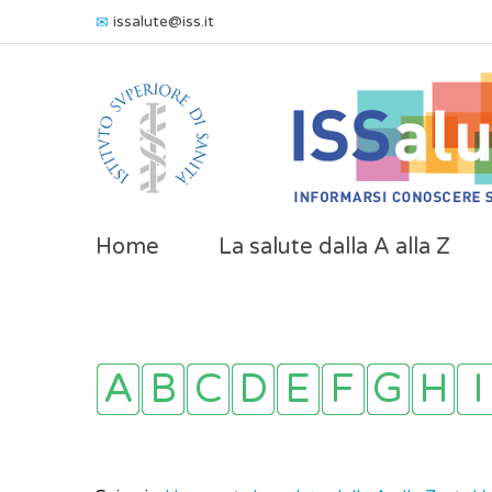
issalute@iss.it
Home
La salute dalla A alla Z