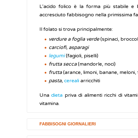
L’acido folico è la forma più stabile e 
accresciuto fabbisogno nella primissima f
Il folato si trova principalmente:
verdure a foglia verde
(spinaci, broccol
carciofi, asparagi
legumi
(fagioli, piselli)
frutta secca
(mandorle, noci)
frutta
(arance, limoni, banane, meloni, 
pasta,
cereali
arricchiti
Una
dieta
priva di alimenti ricchi di vit
vitamina.
FABBISOGNI GIORNALIERI