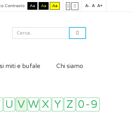
to Contrasto
Aa
Aa
Aa
A-
A
A+
si miti e bufale
Chi siamo