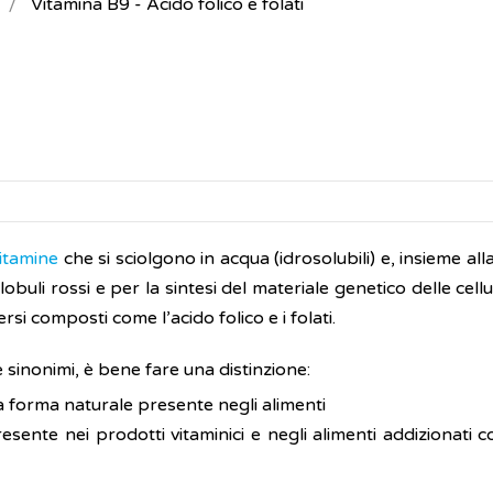
Vitamina B9 - Acido folico e folati
itamine
che si sciolgono in acqua (idrosolubili) e, insieme all
buli rossi e per la sintesi del materiale genetico delle cellu
si composti come l’acido folico e i folati.
inonimi, è bene fare una distinzione:
sua forma naturale presente negli alimenti
esente nei prodotti vitaminici e negli alimenti addizionati c