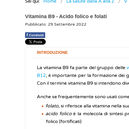
Sei qui:
Home
La salute dalla A alla Z
V
Vitamina B9 - Acido folico e folati
Pubblicato: 29 Settembre 2022
f
Condividi
INTRODUZIONE
La vitamina B9 fa parte del gruppo delle
v
B12
, è importante per la formazione dei glo
Con il termine vitamina B9 si intendono diver
Anche se frequentemente sono usati come s
folato,
si riferisce alla vitamina nella 
acido folico
è la molecola di sintesi pr
folico (fortificati)