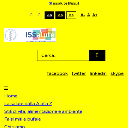
issalute@iss.it
Aa
Aa
Aa
A-
A
A+
facebook
twitter
linkedin
skype
Home
La salute dalla A alla Z
Stili di vita, alimentazione e ambiente
Falsi miti e bufale
Chi siamo