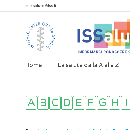
issalute@iss.it
Home
La salute dalla A alla Z