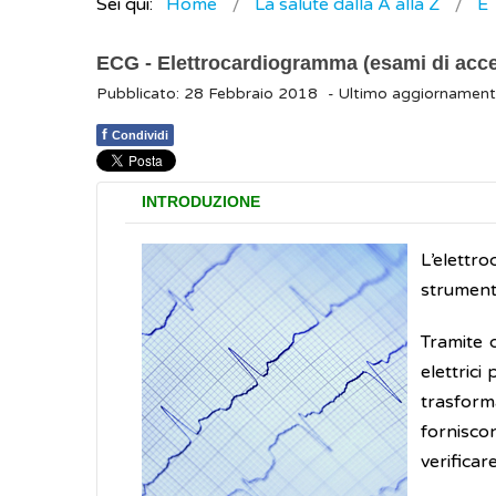
Sei qui:
Home
La salute dalla A alla Z
E
ECG - Elettrocardiogramma (esami di acc
Pubblicato: 28 Febbraio 2018
- Ultimo aggiornamen
f
Condividi
INTRODUZIONE
L’elettr
strumento
Tramite d
elettrici
trasform
forniscon
verificar