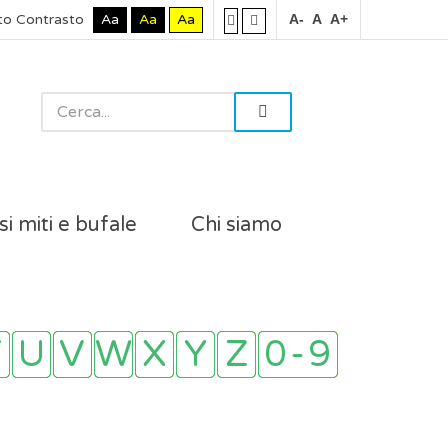
to Contrasto
Aa
Aa
Aa
A-
A
A+
si miti e bufale
Chi siamo