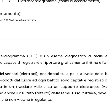
ECG - Elettrocardiogramma (esami di accertamento)
ertamento)
to: 18 Settembre 2025
ocardiogramma (ECG) è un esame diagnostico di facile e
 capace di registrare e riportare graficamente il ritmo e l’att
ei sensori (elettrodi), posizionati sulla pelle a livello delle
 prodotti dal cuore ad ogni battito sono captati e registrat
a in un tracciato visibile su un supporto elettronico (vid
o anche il risultato (referto) dell’esame. Esso, tuttavia, d
e che non vi siano irregolarità.