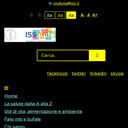
issalute@iss.it
Aa
Aa
Aa
A-
A
A+
facebook
twitter
linkedin
skype
Home
La salute dalla A alla Z
Stili di vita, alimentazione e ambiente
Falsi miti e bufale
Chi siamo