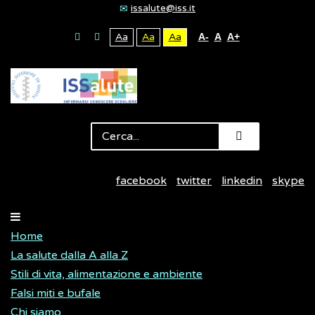
issalute@iss.it
Aa
Aa
Aa
A-
A
A+
facebook
twitter
linkedin
skype
Home
La salute dalla A alla Z
Stili di vita, alimentazione e ambiente
Falsi miti e bufale
Chi siamo