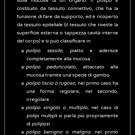
sulla mucosa di un organo. Il polipo è
costituito da tessuto connettivo, che ha la
funzione di fare da supporto, ed è ricoperto
da tessuto epiteliale (il tessuto che riveste la
superficie esterna o tappezza cavità interne
del corpo) e si può classificare in:
polipo sessile,
piatto e aderisce
completamente alla mucosa
polipo peduncolato,
attaccato alla
mucosa tramite una specie di gambo
polipo liscio
o rugoso
, nel primo caso ha
una forma regolare, nel secondo,
irregolare
polipo singolo
o multiplo,
nel caso di
polipi multipli si parla più propriamente
di
poliposi
polipo benigno o maligno
, nel primo