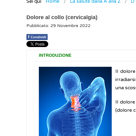
Sei qui:
Home
La salute dalla A alla Z
D
Dolore al collo (cervicalgia)
Pubblicato: 29 Novembre 2022
f
Condividi
INTRODUZIONE
Il dolor
irradiars
una scoss
Il dolor
(dolore c