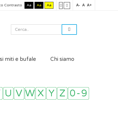
to Contrasto
Aa
Aa
Aa
A-
A
A+
si miti e bufale
Chi siamo