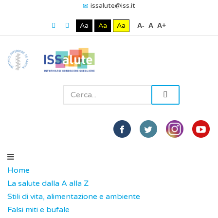
issalute@iss.it
Aa
Aa
Aa
A-
A
A+
Home
La salute dalla A alla Z
Stili di vita, alimentazione e ambiente
Falsi miti e bufale