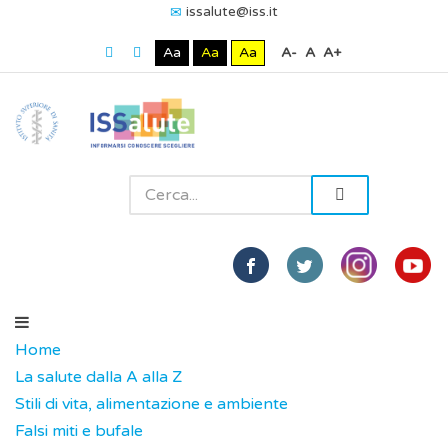
issalute@iss.it
Aa
Aa
Aa
A-
A
A+
Home
La salute dalla A alla Z
Stili di vita, alimentazione e ambiente
Falsi miti e bufale