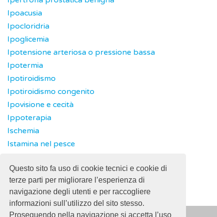
Ipertrofia prostatica benigna
Ipoacusia
Ipocloridria
Ipoglicemia
Ipotensione arteriosa o pressione bassa
Ipotermia
Ipotiroidismo
Ipotiroidismo congenito
Ipovisione e cecità
Ippoterapia
Ischemia
Istamina nel pesce
Ittero
Questo sito fa uso di cookie tecnici e cookie di
Ittiosi
terze parti per migliorare l’esperienza di
navigazione degli utenti e per raccogliere
informazioni sull’utilizzo del sito stesso.
Proseguendo nella navigazione si accetta l’uso