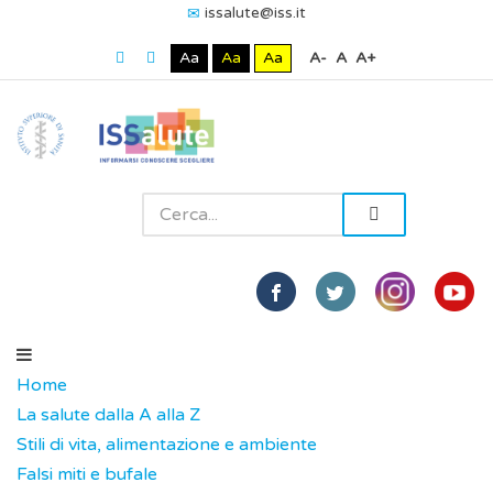
issalute@iss.it
Aa
Aa
Aa
A-
A
A+
Home
La salute dalla A alla Z
Stili di vita, alimentazione e ambiente
Falsi miti e bufale