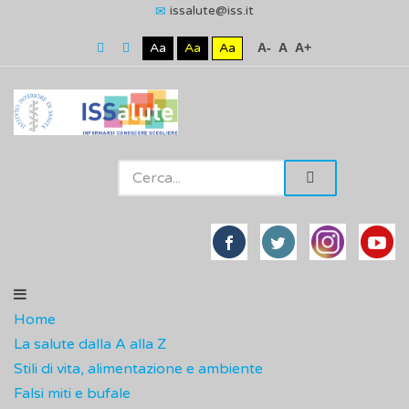
issalute@iss.it
Aa
Aa
Aa
A-
A
A+
Home
La salute dalla A alla Z
Stili di vita, alimentazione e ambiente
Falsi miti e bufale