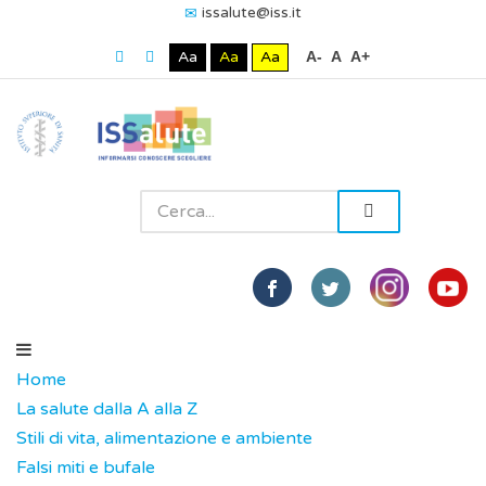
issalute@iss.it
Aa
Aa
Aa
A-
A
A+
Home
La salute dalla A alla Z
Stili di vita, alimentazione e ambiente
Falsi miti e bufale