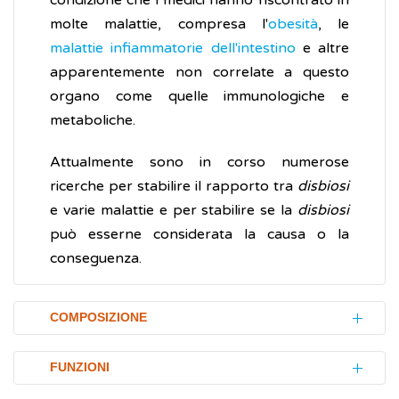
condizione che i medici hanno riscontrato in
molte malattie, compresa l'
obesità
, le
malattie infiammatorie dell'intestino
e altre
apparentemente non correlate a questo
organo come quelle immunologiche e
metaboliche.
Attualmente sono in corso numerose
ricerche per stabilire il rapporto tra
disbiosi
e varie malattie e per stabilire se la
disbiosi
può esserne considerata la causa o la
conseguenza.
COMPOSIZIONE
Lo studio della composizione del microbiota
FUNZIONI
è stato possibile grazie alla tecnica Next