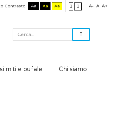
to Contrasto
Aa
Aa
Aa
A-
A
A+
si miti e bufale
Chi siamo