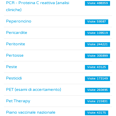
PCR - Proteina C reattiva (analisi
Visite: 488359
cliniche)
Peperoncino
Visite: 59587
Pericardite
Visite: 109519
Peritonite
Visite: 244221
Pertosse
Visite: 305899
Peste
Visite: 43125
Pesticidi
Visite: 173149
PET (esami di accertamento)
Visite: 260495
Pet Therapy
Visite: 215831
Piano vaccinale nazionale
Visite: 43175