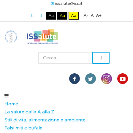
issalute@iss.it
Aa
Aa
Aa
A-
A
A+
Home
La salute dalla A alla Z
Stili di vita, alimentazione e ambiente
Falsi miti e bufale