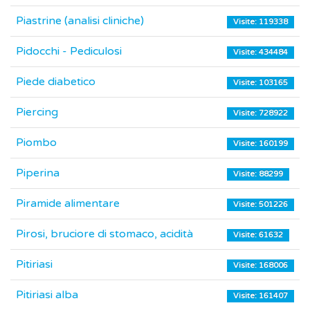
Piastrine (analisi cliniche)
Visite: 119338
Pidocchi - Pediculosi
Visite: 434484
Piede diabetico
Visite: 103165
Piercing
Visite: 728922
Piombo
Visite: 160199
Piperina
Visite: 88299
Piramide alimentare
Visite: 501226
Pirosi, bruciore di stomaco, acidità
Visite: 61632
Pitiriasi
Visite: 168006
Pitiriasi alba
Visite: 161407