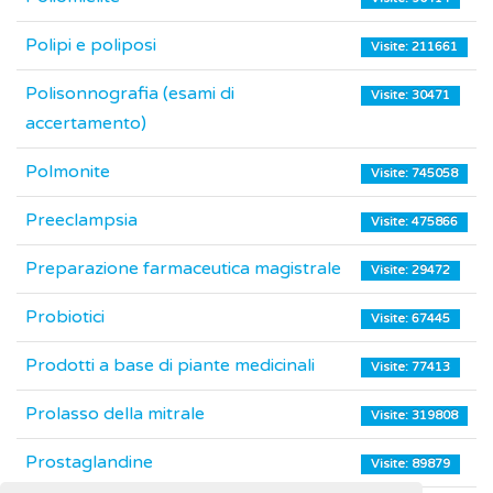
Polipi e poliposi
Visite: 211661
Polisonnografia (esami di
Visite: 30471
accertamento)
Polmonite
Visite: 745058
Preeclampsia
Visite: 475866
Preparazione farmaceutica magistrale
Visite: 29472
Probiotici
Visite: 67445
Prodotti a base di piante medicinali
Visite: 77413
Prolasso della mitrale
Visite: 319808
Prostaglandine
Visite: 89879