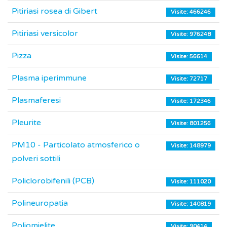
Pitiriasi rosea di Gibert
Visite: 466246
Pitiriasi versicolor
Visite: 976248
Pizza
Visite: 56614
Plasma iperimmune
Visite: 72717
Plasmaferesi
Visite: 172346
Pleurite
Visite: 801256
PM10 - Particolato atmosferico o
Visite: 148979
polveri sottili
Policlorobifenili (PCB)
Visite: 111020
Polineuropatia
Visite: 140819
Poliomielite
Visite: 90414