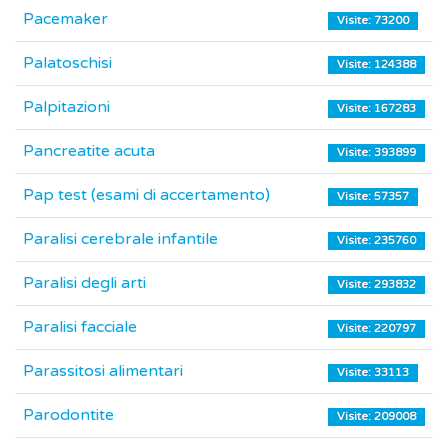
Pacemaker
Visite: 73200
Palatoschisi
Visite: 124388
Palpitazioni
Visite: 167283
Pancreatite acuta
Visite: 393899
Pap test (esami di accertamento)
Visite: 57357
Paralisi cerebrale infantile
Visite: 235760
Paralisi degli arti
Visite: 293832
Paralisi facciale
Visite: 220797
Parassitosi alimentari
Visite: 33113
Parodontite
Visite: 209008