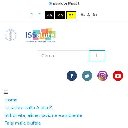
issalute@iss.it
Aa
Aa
Aa
A-
A
A+
Home
La salute dalla A alla Z
Stili di vita, alimentazione e ambiente
Falsi miti e bufale