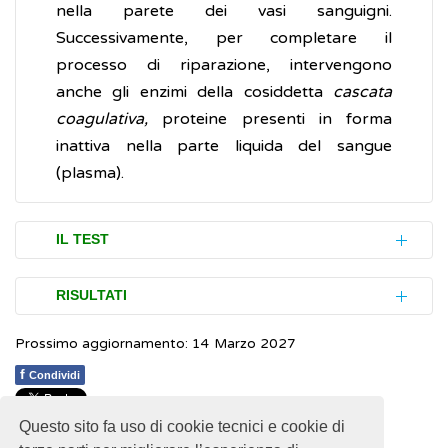
nella parete dei vasi sanguigni.
Successivamente, per completare il
processo di riparazione, intervengono
anche gli enzimi della cosiddetta
cascata
coagulativa,
proteine presenti in forma
inattiva nella parte liquida del sangue
(plasma).
IL TEST
La conta delle piastrine è eseguita mediate
RISULTATI
un esame, l’
emocromo
(abbreviazione
Prossimo aggiornamento: 14 Marzo 2027
comunemente usata per "esame
I difetti delle piastrine possono riguardare il
emocromocitometrico"). Si tratta di un’analisi
loro numero (difetti quantitativi) o la loro
f
Condividi
di laboratorio che consiste in un normale
funzionalità (difetti qualitativi).
prelievo di sangue da una vena del braccio. Il
Questo sito fa uso di cookie tecnici e cookie di
1
1
1
1
1
Rating 2.07 (14 Votes)