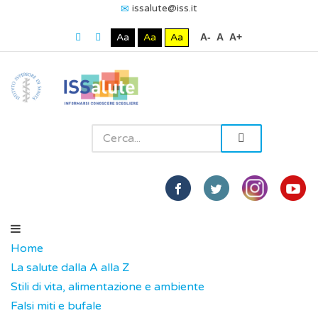
issalute@iss.it
Aa
Aa
Aa
A-
A
A+
Home
La salute dalla A alla Z
Stili di vita, alimentazione e ambiente
Falsi miti e bufale