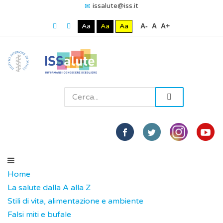
issalute@iss.it
Aa
Aa
Aa
A-
A
A+
Home
La salute dalla A alla Z
Stili di vita, alimentazione e ambiente
Falsi miti e bufale