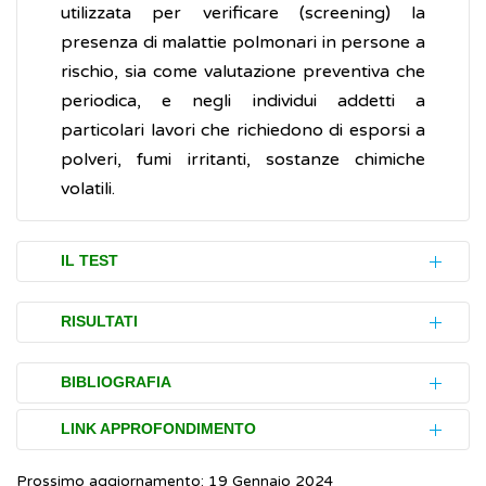
utilizzata per verificare (screening) la
presenza di malattie polmonari in persone a
rischio, sia come valutazione preventiva che
periodica, e negli individui addetti a
particolari lavori che richiedono di esporsi a
polveri, fumi irritanti, sostanze chimiche
volatili.
IL TEST
La spirometria è un esame (test) semplice e
RISULTATI
veloce da eseguire che permette di misurare
la quantità di aria viene inspirata ed espirata
La spirometria misura la quantità di aria
BIBLIOGRAFIA
(cioè si fa una bel respiro e poi si espelle
inspirata in un secondo e il volume totale di
LINK APPROFONDIMENTO
bene l'aria). La buona riuscita dell’esame
aria espirata in un'unica volta.
NHS.
Spirometry
(Inglese)
richiede la collaborazione attiva e il massimo
Lo spirometro, quindi, rileva:
Prossimo aggiornamento: 19 Gennaio 2024