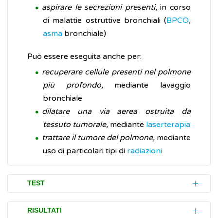
aspirare le secrezioni presenti,
in corso
di malattie ostruttive bronchiali (
BPCO
,
asma
bronchiale)
Può essere eseguita anche per:
recuperare cellule presenti nel polmone
più profondo,
mediante lavaggio
bronchiale
dilatare una via aerea ostruita da
tessuto tumorale,
mediante
laserterapia
trattare il tumore del polmone,
mediante
uso di particolari tipi di
radiazioni
TEST
La broncoscopia è un esame invasivo,
RISULTATI