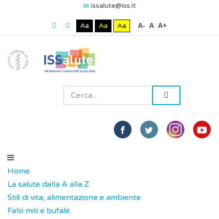
issalute@iss.it
Aa
Aa
Aa
A-
A
A+
Home
La salute dalla A alla Z
Stili di vita, alimentazione e ambiente
Falsi miti e bufale