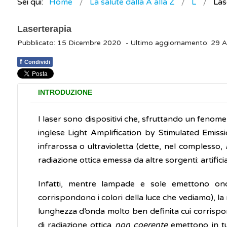
Sei qui:
Home
La salute dalla A alla Z
L
Las
Laserterapia
Pubblicato: 15 Dicembre 2020
- Ultimo aggiornamento: 29 
f
Condividi
INTRODUZIONE
I laser sono dispositivi che, sfruttando un fenome
inglese Light Amplification by Stimulated Emis
infrarossa o ultravioletta (dette, nel complesso,
radiazione ottica emessa da altre sorgenti: artifici
Infatti, mentre lampade e sole emettono on
corrispondono i colori della luce che vediamo), la
lunghezza d’onda molto ben definita cui corrispon
di radiazione ottica
non coerente
emettono in tut