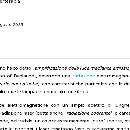
erterapia
Agosto 2025
no fisico detto “
amplificazione della luce mediante emissio
sion of Radiation), emettono una
radiazione
elettromagnetica
radiazioni ottiche
), con caratteristiche particolari che la di
ali come le lampade o naturali come il sole.
de elettromagnetiche con un ampio spettro di lunghez
 radiazione laser (detta anche “
radiazione coerente
”) è cara
de, nel visibile, un colore estremamente “puro”. Inoltre, m
te le direzioni, i laser emettono fasci di radiazione molto