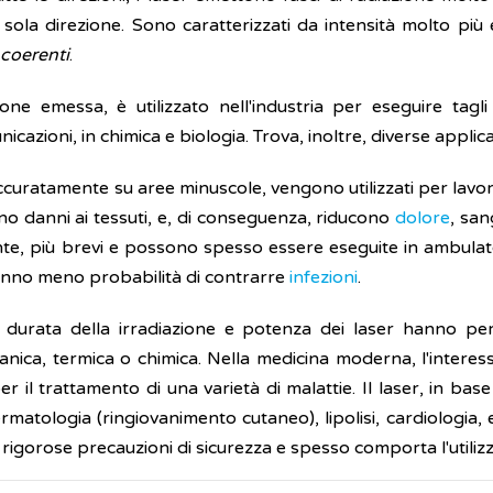
ola direzione. Sono caratterizzati da intensità molto più e
coerenti
.
zione emessa, è utilizzato nell'industria per eseguire tagl
azioni, in chimica e biologia. Trova, inoltre, diverse applica
uratamente su aree minuscole, vengono utilizzati per lavori c
meno danni ai tessuti, e, di conseguenza, riducono
dolore
, san
nte, più brevi e possono spesso essere eseguite in ambulato
nno meno probabilità di contrarre
infezioni
.
, durata della irradiazione e potenza dei laser hanno pe
nica, termica o chimica. Nella medicina moderna, l'interes
per il trattamento di una varietà di malattie. Il laser, in b
atologia (ringiovanimento cutaneo), lipolisi, cardiologia, es
de rigorose precauzioni di sicurezza e spesso comporta l'util