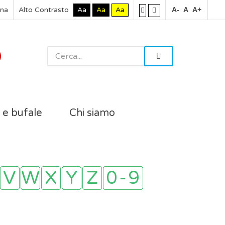
rna
Alto Contrasto
Aa
Aa
Aa
A-
A
A+
i e bufale
Chi siamo