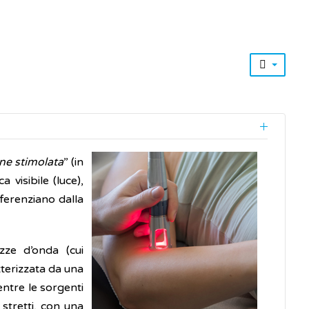
ne stimolata
” (in
 visibile (luce),
fferenziano dalla
ze d’onda (cui
tterizzata da una
entre le sorgenti
 stretti, con una