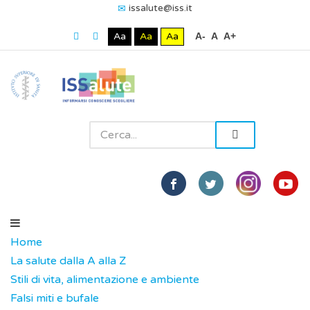
issalute@iss.it
Aa
Aa
Aa
A-
A
A+
Home
La salute dalla A alla Z
Stili di vita, alimentazione e ambiente
Falsi miti e bufale