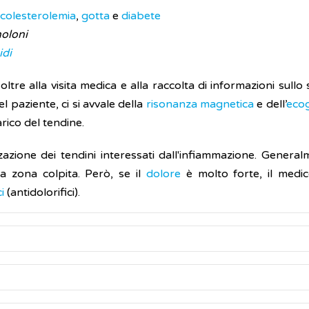
rcolesterolemia
,
gotta
e
diabete
noloni
idi
oltre alla visita medica e alla raccolta di informazioni sull
 paziente, ci si avvale della
risonanza magnetica
e dell’
ecog
rico del tendine.
azione dei tendini interessati dall'infiammazione. General
la zona colpita. Però, se il
dolore
è molto forte, il medi
i
(antidolorifici).
tendinite sono:
à variabile in base alla gravità del processo
infiammatorio