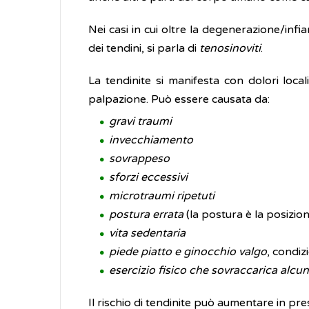
Nei casi in cui oltre la degenerazione/inf
dei tendini, si parla di
tenosinoviti
.
La tendinite si manifesta con dolori local
palpazione. Può essere causata da:
gravi traumi
invecchiamento
sovrappeso
sforzi eccessivi
microtraumi ripetuti
postura errata
(la postura è la posizio
vita sedentaria
piede piatto e ginocchio valgo
, condiz
esercizio fisico che sovraccarica alcun
Il rischio di tendinite può aumentare in pre