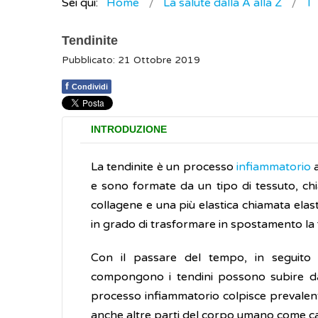
Sei qui:
Home
La salute dalla A alla Z
T
Tendinite
Pubblicato: 21 Ottobre 2019
f
Condividi
INTRODUZIONE
La tendinite è un processo
infiammatorio
e sono formate da un tipo di tessuto, c
collagene e una più elastica chiamata elas
in grado di trasformare in spostamento la 
Con il passare del tempo, in seguito a 
compongono i tendini possono subire d
processo infiammatorio colpisce prevalente
anche altre parti del corpo umano come cavi