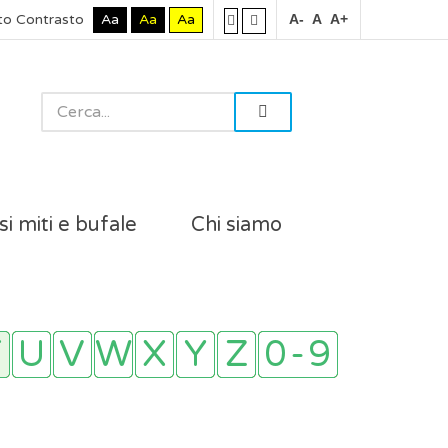
to Contrasto
Aa
Aa
Aa
A-
A
A+
si miti e bufale
Chi siamo