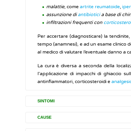
malattie
, come
artrite reumatoide
,
ipe
assunzione di
antibiotici
a base di chi
infiltrazioni frequenti con
corticostero
Per accertare (diagnosticare) la tendinite, 
tempo (anamnesi), e ad un esame clinico del
al medico di valutare l’eventuale danno a ca
La cura è diversa a seconda della localizz
l’applicazione di impacchi di ghiaccio sul
antinfiammatori, corticosteroidi e
analgesic
SINTOMI
I principali disturbi (sintomi) causati dalla 
CAUSE
gonfiori,
dolori
e tumefazioni
, di entit