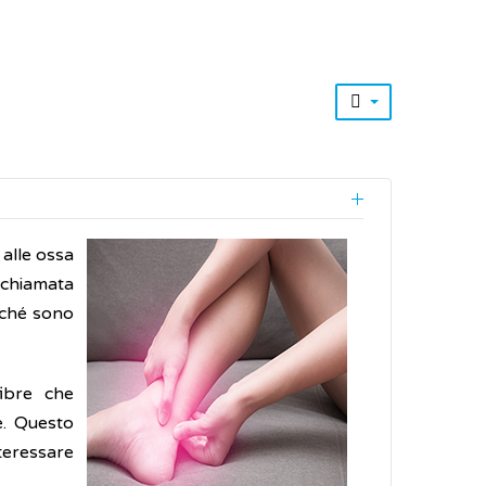
 alle ossa
chiamata
erché sono
fibre che
e. Questo
nteressare