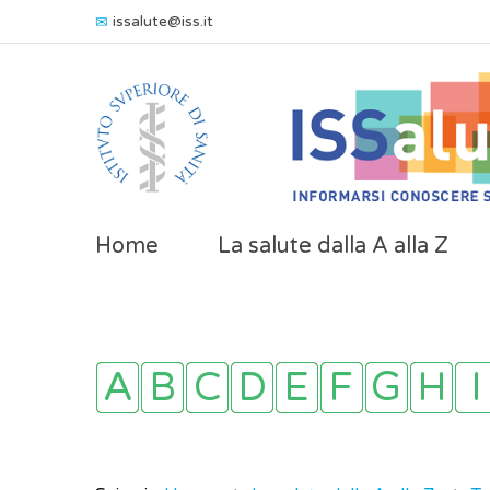
issalute@iss.it
Home
La salute dalla A alla Z