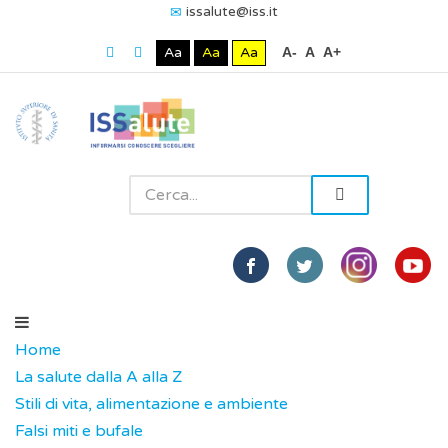
issalute@iss.it
Aa
Aa
Aa
A-
A
A+
Home
La salute dalla A alla Z
Stili di vita, alimentazione e ambiente
Falsi miti e bufale