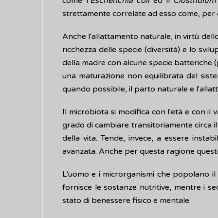
come l’
Escherichia coli
ed il
Clostridium d
strettamente correlate ad esso come, per
Anche l'allattamento naturale, in virtù d
ricchezza delle specie (diversità) e lo s
della madre con alcune specie batteriche 
una maturazione non equilibrata del sistem
quando possibile, il parto naturale e l'allatt
Il microbiota si modifica con l'età e con i
grado di cambiare transitoriamente circa i
della vita. Tende, invece, a essere instabi
avanzata. Anche per questa ragione queste 
L'uomo e i microrganismi che popolano il 
fornisce le sostanze nutritive, mentre i 
stato di benessere fisico e mentale.