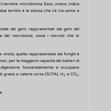
 il termine
microbioma.
Esso, invece, indica
 due termini è la stessa che c'è tra uomo e
tale dei geni, rappresentati dai geni del
del microbiota, ossia i microbi che lo
ta
virota
, quella rappresentata dai funghi è
esso, per la maggiore capacità dei batteri di
 digestione. Sostanzialmente si occupano
di grassi a catena corta (SCFA), H
e CO
,
2
2
e: