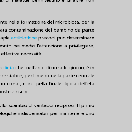
 di malattie dell'intestino e di altre non
te nella formazione del microbiota, per la
ancata contaminazione del bambino da parte
erapie
antibiotiche
precoci, può determinare
ito nei medici l'attenzione a privilegiare,
 effettiva necessità.
la
dieta
che, nell'arco di un solo giorno, è in
ere stabile, perlomeno nella parte centrale
n corso, e in quella finale, tipica dell'età
ste a rischi.
lo scambio di vantaggi reciproci. Il primo
nologiche indispensabili per mantenere uno