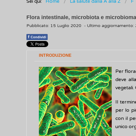
Sei qui:
Home
La salute dalla A alla Z
F
Flora intestinale, microbiota e microbiom
Pubblicato: 15 Luglio 2020
- Ultimo aggiornamento:
f
Condividi
INTRODUZIONE
Per flora
deve alla
vegetali. 
Il termin
per lo pi
con il p
unico org