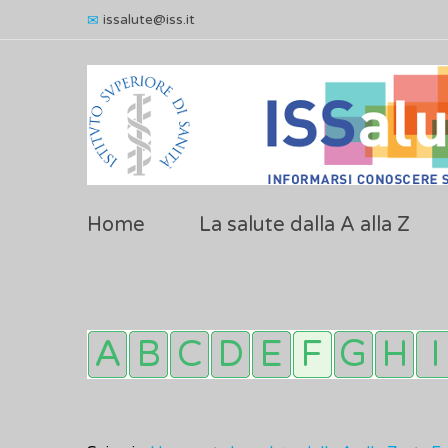
issalute@iss.it
Home
La salute dalla A alla Z