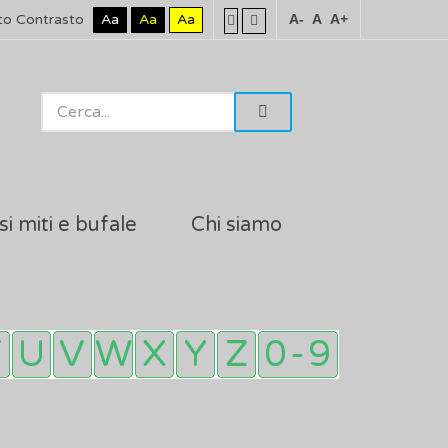
to Contrasto
Aa
Aa
Aa
A-
A
A+
si miti e bufale
Chi siamo