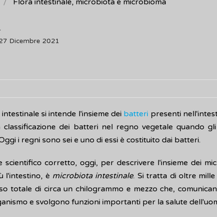
Flora intestinale, microbiota e microbioma
a
 27 Dicembre 2021
 intestinale si intende l'insieme dei
batteri
presenti nell'intes
 classificazione dei batteri nel regno vegetale quando gli 
Oggi i regni sono sei e uno di essi è costituito dai batteri.
e scientifico corretto, oggi, per descrivere l'insieme dei m
ù l'intestino, è
microbiota intestinale
. Si tratta di oltre mille
eso totale di circa un chilogrammo e mezzo che, comunica
anismo e svolgono funzioni importanti per la salute dell'uo