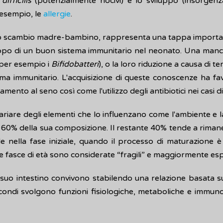
ifficilis
(potenzialmente nocivi) e lo sviluppo (insorgenza)
 esempio, le
allergie
.
ello scambio madre-bambino, rappresenta una tappa importan
viluppo di un buon sistema immunitario nel neonato. Una m
(per esempio i
Bifidobatteri
), o la loro riduzione a causa di t
a immunitario. L'acquisizione di queste conoscenze ha favor
amento al seno così come l'utilizzo degli antibiotici nei casi di
l variare degli elementi che lo influenzano come l'ambiente e 
l 60% della sua composizione. Il restante 40% tende a riman
le nella fase iniziale, quando il processo di maturazione è i
fasce di età sono considerate “fragili” e maggiormente espo
suo intestino convivono stabilendo una relazione basata sul
secondi svolgono funzioni fisiologiche, metaboliche e immu