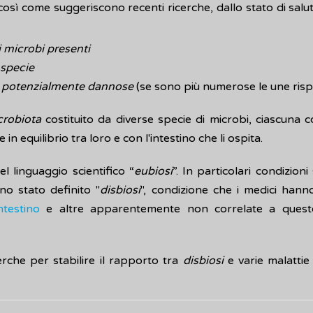
ì come suggeriscono recenti ricerche, dallo stato di salute
i microbi presenti
 specie
le potenzialmente dannose
(se sono più numerose le une rispe
crobiota
costituito da diverse specie di microbi, ciascuna 
n equilibrio tra loro e con l'intestino che li ospita.
el linguaggio scientifico “
eubiosi
”. In particolari condizi
no stato definito "
disbiosi
", condizione che i medici hann
ntestino
e altre apparentemente non correlate a quest
che per stabilire il rapporto tra
disbiosi
e varie malattie