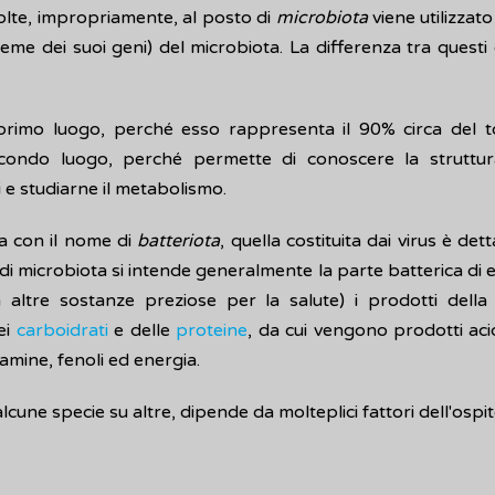
olte, impropriamente, al posto di
microbiota
viene utilizzato
ieme dei suoi geni) del microbiota. La differenza tra questi
primo luogo, perché esso rappresenta il 90% circa del to
ondo luogo, perché permette di conoscere la struttura 
e studiarne il metabolismo.
ta con il nome di
batteriota
, quella costituita dai virus è det
a di microbiota si intende generalmente la parte batterica di 
 altre sostanze preziose per la salute) i prodotti della
ei
carboidrati
e delle
proteine
, da cui vengono prodotti aci
mine, fenoli ed energia.
alcune specie su altre, dipende da molteplici fattori dell'ospit