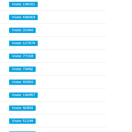
Visite: 104161
Visite: 406469
Visite: 31440
Visite: 127474
Visite: 77158
Visite: 70482
Visite: 93450
Visite: 104957
Visite: 92834
Visite: 51299