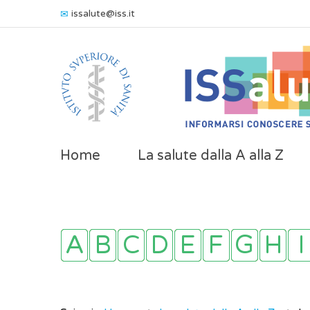
issalute@iss.it
Home
La salute dalla A alla Z