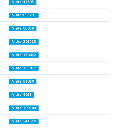
Visite: 44695
Visite: 653291
Visite: 85069
Visite: 203213
Visite: 160042
Visite: 156077
Visite: 51820
Visite: 4055
Visite: 109609
Visite: 241518