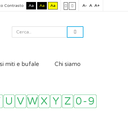
to Contrasto
Aa
Aa
Aa
A-
A
A+
si miti e bufale
Chi siamo