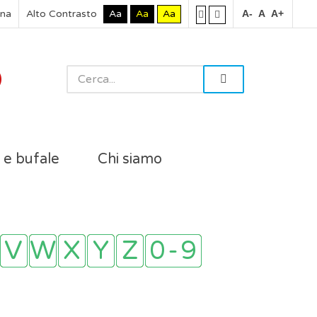
rna
Alto Contrasto
Aa
Aa
Aa
A-
A
A+
i e bufale
Chi siamo