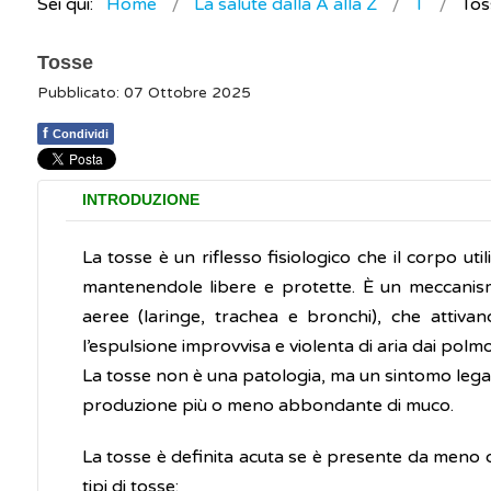
Sei qui:
Home
La salute dalla A alla Z
T
Tos
Tosse
Pubblicato: 07 Ottobre 2025
f
Condividi
INTRODUZIONE
La tosse è un riflesso fisiologico che il corpo util
mantenendole libere e protette. È un meccanismo 
aeree (laringe, trachea e bronchi), che attiva
l’espulsione improvvisa e violenta di aria dai polm
La tosse non è una patologia, ma un sintomo legat
produzione più o meno abbondante di muco.
La tosse è definita acuta se è presente da meno 
tipi di tosse: