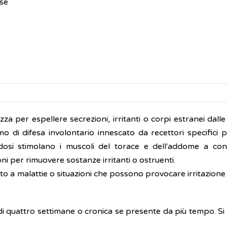
se
izza per espellere secrezioni, irritanti o corpi estranei dalle
di difesa involontario innescato da recettori specifici pr
ndosi stimolano i muscoli del torace e dell'addome a co
oni per rimuovere sostanze irritanti o ostruenti.
o a malattie o situazioni che possono provocare irritazione 
di quattro settimane o cronica se presente da più tempo. Si