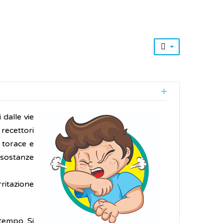
 dalle vie
recettori
l torace e
 sostanze
ritazione
tempo. Si