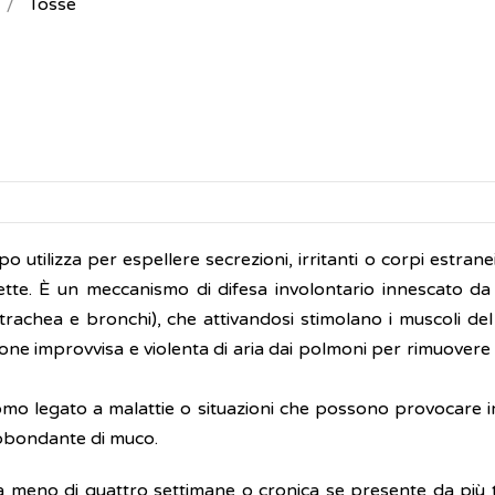
Tosse
po utilizza per espellere secrezioni, irritanti o corpi estranei
ette. È un meccanismo di difesa involontario innescato da 
, trachea e bronchi), che attivandosi stimolano i muscoli de
one improvvisa e violenta di aria dai polmoni per rimuovere
mo legato a malattie o situazioni che possono provocare ir
abbondante di muco.
da meno di quattro settimane o cronica se presente da più 