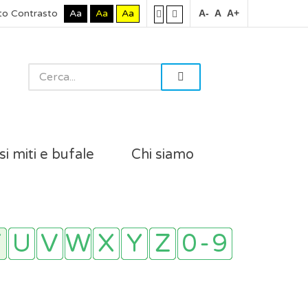
to Contrasto
Aa
Aa
Aa
A-
A
A+
si miti e bufale
Chi siamo