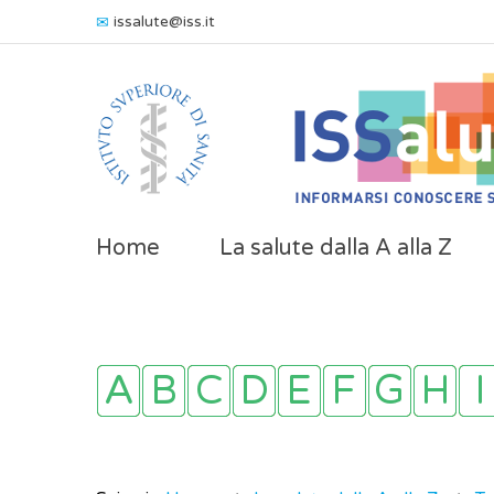
issalute@iss.it
Home
La salute dalla A alla Z